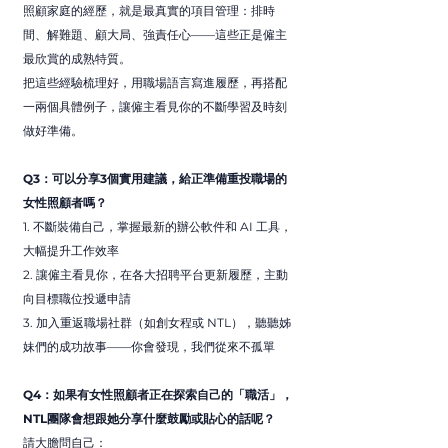
照顧家庭的經歷，就是最真實的項目管理：排時
間、解難題、顧大局、強責任心——這些正是僱主
最欣賞的成熟特質。
把這些經驗梳理好，用職場語言寫進履歷，再搭配
一兩個具體例子，讓僱主看見你的不斷學習及時刻
做好準備。
Q3：可以分享3個實用建議，給正準備重投職場的
女性照顧者嗎？
1. 不斷裝備自己，掌握最新的辦公軟件和 AI 工具，
大幅提升工作效率
2. 讓僱主看見你，在各大招聘平台更新履歷，主動
向目標職位投遞申請
3. 加入重返職場社群（如創女程或 NTL），聽聽姊
妹們的成功故事——你會發現，我們從來不孤單
Q4：如果有女性照顧者正在探索自己的「職活」，
NTL團隊會想跟她分享什麼鼓勵或貼心的話呢？
請大膽問自己：