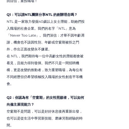
回自信，重投職場！
Q1：可以請NTL團隊分享NTL 的創辦理念嗎？
NTL 是一家致力發掘40歲以上女士潛能，助她們投
入職場的社會企業。我們的名字「NTL」意為
「Never Too Late」。我們深信：才華不因年齡凋
謝，機會也不該因性別、年齡或空窗期被拒之門
外，作出正面改變永不嫌遲。
在 NTL，我們期待每一位中高齡女性的潛能都會被
看見，且能力得到發揮。我們不只是一間招聘機
構，更是改變的推動者，致力重塑職場，為每位有
不同經歷但仍希望積極投入職場的女性創造平等機
會。
Q2：你認為有「空窗期」的女性照顧者，可以如何
向僱主展現能力？
空窗期不是問題，可以是好好休息後再重新出發，
也可以是從生活中學習新技能、磨練另類經驗的時
間。