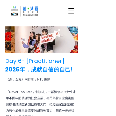
Day 6- [Practitioner]
2026年，成就自信的自己!
《創．女程》同行者：NTL 團隊
「Never Too Late」創辦人，一群深信40+女性才
華不因年齡凋謝的社會企業，專門為曾有空窗期的
照顧者媽媽重新開啟職場大門，把照顧家庭的超能
力轉化成僱主最需要的成熟軟實力，陪你一步步找